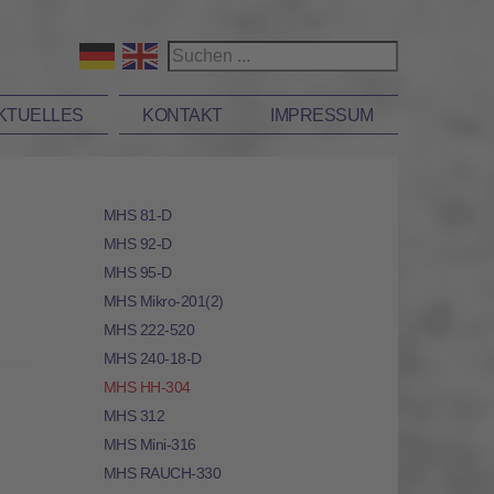
KTUELLES
KONTAKT
IMPRESSUM
MHS 81-D
MHS 92-D
MHS 95-D
MHS Mikro-201(2)
MHS 222-520
MHS 240-18-D
MHS HH-304
MHS 312
MHS Mini-316
MHS RAUCH-330