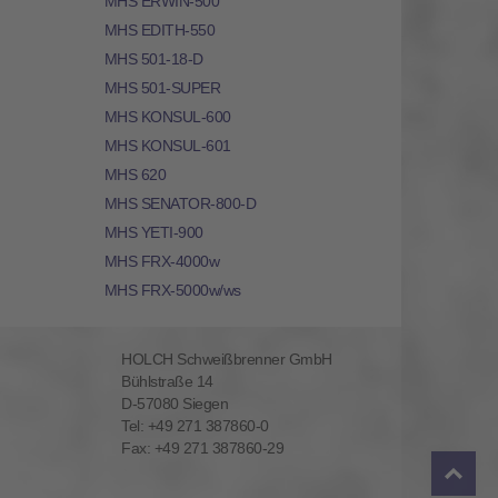
MHS ERWIN-500
MHS EDITH-550
MHS 501-18-D
MHS 501-SUPER
MHS KONSUL-600
MHS KONSUL-601
MHS 620
MHS SENATOR-800-D
MHS YETI-900
MHS FRX-4000w
MHS FRX-5000w/ws
HOLCH Schweißbrenner GmbH
Bühlstraße 14
D-57080 Siegen
Tel: +49 271 387860-0
Fax: +49 271 387860-29
To